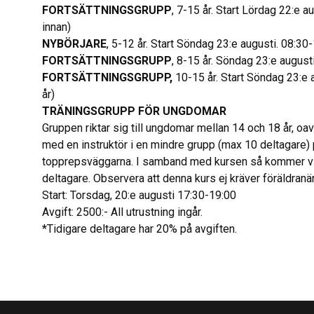
FORTSÄTTNINGSGRUPP
, 7-15 år. Start Lördag 22:e 
innan)
NYBÖRJARE
, 5-12 år. Start Söndag 23:e augusti. 08:30
FORTSÄTTNINGSGRUPP
, 8-15 år. Söndag 23:e august
FORTSÄTTNINGSGRUPP
,
10-15 år. Start Söndag 23:e a
år)
TRÄNINGSGRUPP FÖR UNGDOMAR
Gruppen riktar sig till ungdomar mellan 14 och 18 år, oavs
med en instruktör i en mindre grupp (max 10 deltagare)
topprepsväggarna. I samband med kursen så kommer vi at
deltagare. Observera att denna kurs ej kräver föräldranä
Start: Torsdag, 20:e augusti 17:30-19:00
Avgift: 2500:- All utrustning ingår.
*Tidigare deltagare har 20% på avgiften.