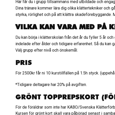
Här får du i grupp tillsammans med utbildade och engage
Dina tränare kommer lära dig olika klättertekniker och 
styrka, rörlighet och på att klättra skadeförebyggande. Me
VILKA KAN VARA MED PÅ 
Du kan börja i klätterskolan från det år du fyller 5 år och 
indelade efter ålder och tidigare erfarenhet. Så du kan g
Välj grupp efter nivå och önskemål.
PRIS
För
2500
kr får ni
10
kurstillfällen på 1.5h styck.
(uppehål
*
Tidigare deltagare har 20% på avgiften.
GRÖNT TOPPREPSKORT (FÖ
För de föräldrar som inte har KABO/Svenska Klätterför
Kursen för grönt kort skall vara påbörjad senast i samb