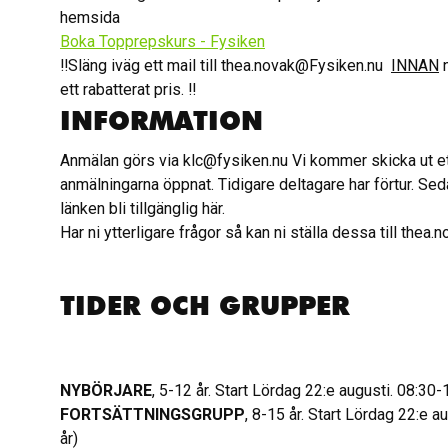
hemsida
Boka Topprepskurs - Fysiken
‼️Släng iväg ett mail till thea.novak@Fysiken.nu
INNAN
n
ett rabatterat pris. ‼️
INFORMATION
Anmälan görs via klc@fysiken.nu Vi kommer skicka ut ett 
anmälningarna öppnat. Tidigare deltagare har förtur. Se
länken bli tillgänglig här.
Har ni ytterligare frågor så kan ni ställa dessa till the
TIDER OCH GRUPPER
NYBÖRJARE
, 5-12 år. Start Lördag 22:e augusti. 08:30
FORTSÄTTNINGSGRUPP
, 8-15 år. Start Lördag 22:e 
år)