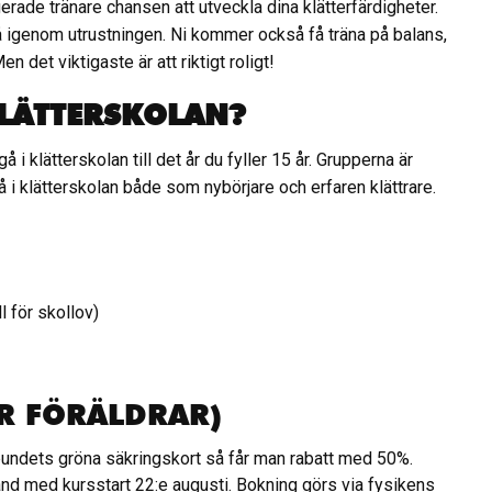
rade tränare chansen att utveckla dina klätterfärdigheter.
gå igenom utrustningen. Ni kommer också få träna på balans,
n det viktigaste är att riktigt roligt!
KLÄTTERSKOLAN?
gå i klätterskolan till det år du fyller 15 år. Grupperna är
å i klätterskolan både som nybörjare och erfaren klättrare.
l för skollov)
R FÖRÄLDRAR)
bundets gröna säkringskort så får man rabatt med 50%.
and med kursstart 22:e augusti. Bokning görs via fysikens