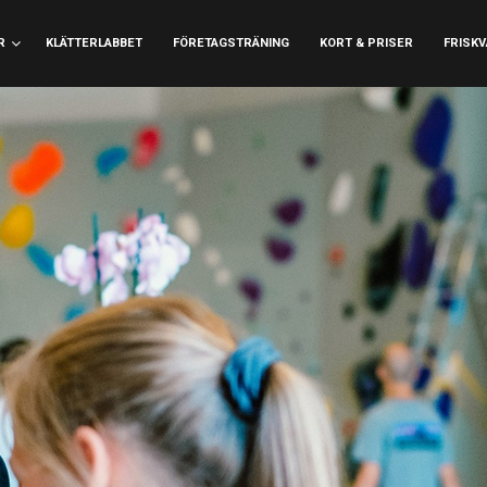
R
KLÄTTERLABBET
FÖRETAGSTRÄNING
KORT & PRISER
FRISK