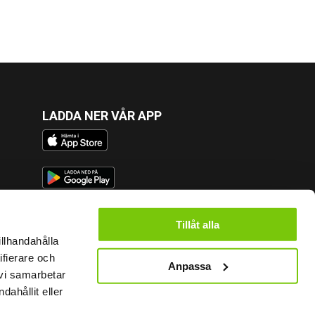
LADDA NER VÅR APP
FÖLJ OSS
Tillåt alla
illhandahålla
ifierare och
Anpassa
 vi samarbetar
KONTAKT
ahållit eller
Fysiken Friskvård i Göteborg AB