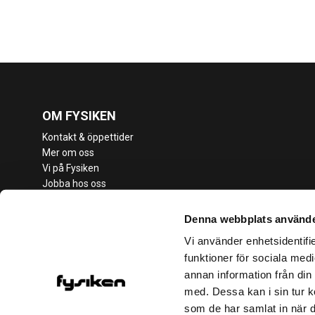
OM FYSIKEN
Kontakt & öppettider
Mer om oss
Vi på Fysiken
Jobba hos oss
Medlemsvillkor
Vanliga frågor
Denna webbplats använde
Cookies & sekretesspolicy
Vi använder enhetsidentifie
Kameraövervakning
funktioner för sociala medi
Student
annan information från din
Företag
med. Dessa kan i sin tur k
Riksidrottsuniversitetet
som de har samlat in när d