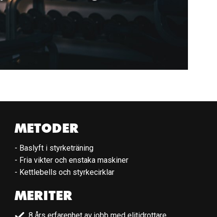
METODER
- Baslyft i styrketräning
- Fria vikter och enstaka maskiner
- Kettlebells och styrkecirklar
MERITER
8 års erfarenhet av jobb med elitidrottare