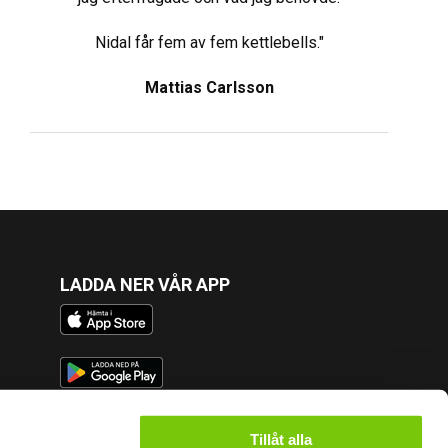
Nidal får fem av fem kettlebells."
Mattias Carlsson
LADDA NER VÅR APP
FÖLJ OSS
Tillåt alla