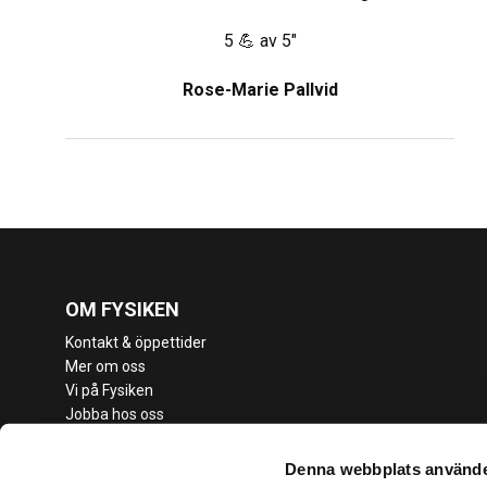
5 💪 av 5"
Rose-Marie Pallvid
OM FYSIKEN
Kontakt & öppettider
Mer om oss
Vi på Fysiken
Jobba hos oss
Medlemsvillkor
Vanliga frågor
Denna webbplats använde
Cookies & sekretesspolicy