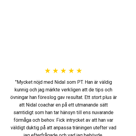
★
★
★
★
★
"Mycket nöjd med Nidal som PT. Han är väldig
kunnig och jag märkte verkligen att de tips och
övningar han föreslog gav resultat. Ett stort plus är
att Nidal coachar en på ett utmanande sätt
samtidigt som han tar hänsyn till ens nuvarande
förmåga och behov. Fick intrycket av att han var
väldigt duktig på att anpassa träningen utefter vad
jag efterfrågade och vad jag behövde.