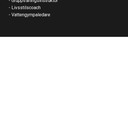
- Gruppträningsinstruktör
- Livsstilscoach
- Vattengympaledare