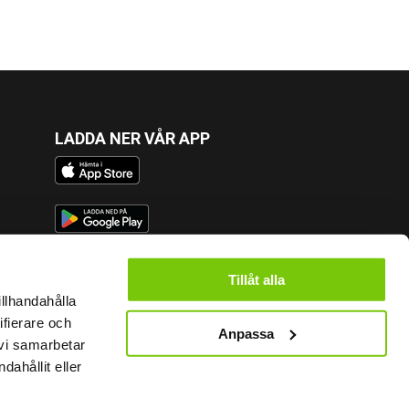
LADDA NER VÅR APP
FÖLJ OSS
Tillåt alla
illhandahålla
ifierare och
Anpassa
 vi samarbetar
KONTAKT
ahållit eller
Fysiken Friskvård i Göteborg AB
Gibraltargatan 39-41