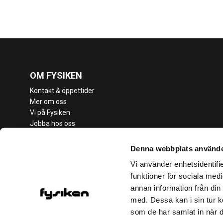
OM FYSIKEN
Kontakt & öppettider
Mer om oss
Vi på Fysiken
Jobba hos oss
Medlemsvillkor
Vanliga frågor
Denna webbplats använde
Cookies & sekretesspolicy
Vi använder enhetsidentifie
Kameraövervakning
funktioner för sociala medi
Student
annan information från din
Företag
med. Dessa kan i sin tur k
Riksidrottsuniversitetet
som de har samlat in när d