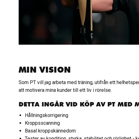
.
MIN VISION
Som PT vill jag arbeta med träning, utifrån ett helhetspe
att motivera mina kunder till ett liv i rörelse.
DETTA INGÅR VID KÖP AV PT MED 
Hållningskorrigering
Kroppsscanning
Basal kroppskännedom
Tester av kondition, styrka, stabilitet och rörlighet - 